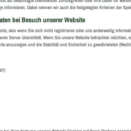
bots auf beauftragte Dienstleister zurückgreifen oder Ihre Daten für wer
ge informieren. Dabei nennen wir auch die festgelegten Kriterien der Spe
ten bei Besuch unserer Website
ite, also wenn Sie sich nicht registrieren oder uns anderweitig Informat
ren Server übermittelt. Wenn Sie unsere Website betrachten möchten, er
te anzuzeigen und die Stabilität und Sicherheit zu gewährleisten (Rechtsg
MT)
n bei Ihrer Nutzung unserer Website Cookies auf Ihrem Rechner gespeich