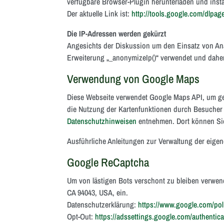
verfügbare Browser-Plugin herunterladen und instal
Der aktuelle Link ist:
http://tools.google.com/dlpa
Die IP-Adressen werden gekürzt
Angesichts der Diskussion um den Einsatz von Ana
Erweiterung „_anonymizeIp()“ verwendet und daher
Verwendung von Google Maps
Diese Webseite verwendet Google Maps API, um ge
die Nutzung der Kartenfunktionen durch Besucher 
Datenschutzhinweisen
entnehmen. Dort können Sie
Ausführliche Anleitungen zur Verwaltung der eig
Google ReCaptcha
Um von lästigen Bots verschont zu bleiben verwen
CA 94043, USA, ein.
Datenschutzerklärung:
https://www.google.com/poli
Opt-Out:
https://adssettings.google.com/authentic