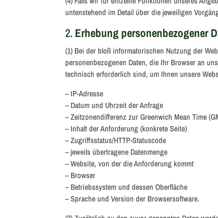
(4) Falls wir für einzelne Funktionen unseres Ange
untenstehend im Detail über die jeweiligen Vorgän
2.
Erhebung personenbezogener Da
(1) Bei der bloß informatorischen Nutzung der Webs
personenbezogenen Daten, die Ihr Browser an unse
technisch erforderlich sind, um Ihnen unsere Websi
– IP-Adresse
– Datum und Uhrzeit der Anfrage
– Zeitzonendifferenz zur Greenwich Mean Time (G
– Inhalt der Anforderung (konkrete Seite)
– Zugriffsstatus/HTTP-Statuscode
– jeweils übertragene Datenmenge
– Website, von der die Anforderung kommt
– Browser
– Betriebssystem und dessen Oberfläche
– Sprache und Version der Browsersoftware.
(2) Zusätzlich zu den zuvor genannten Daten werde