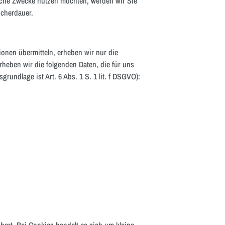
bliche Zwecke nutzen möchten, werden wir Sie
icherdauer.
ionen übermitteln, erheben wir nur die
heben wir die folgenden Daten, die für uns
rundlage ist Art. 6 Abs. 1 S. 1 lit. f DSGVO):
ert. Bei Cookies handelt es sich um kleine